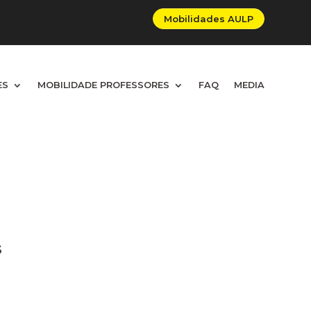
Mobilidades AULP
ES
ES
MOBILIDADE PROFESSORES
MOBILIDADE PROFESSORES
FAQ
FAQ
MEDIA
MEDIA
S