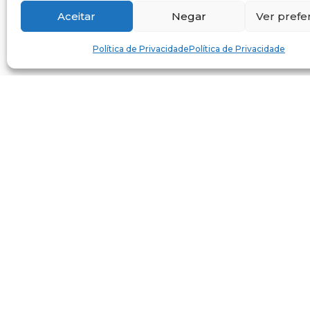
Aceitar
Negar
Ver prefe
Política de Privacidade
Política de Privacidade
Os professores escolhidos para 
instituições de ensino – trata-se
Assim que selecionados, a AULP 
organização do plano de trabalh
Nesta página é possível consulta
selecionados são identificados 