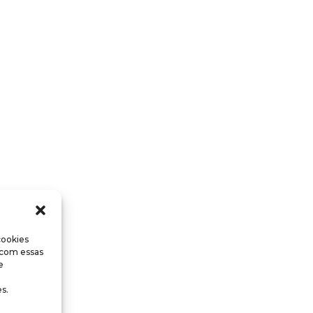
cookies
 com essas
e
s.