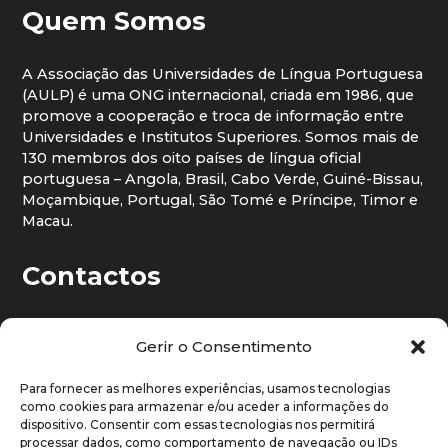
Quem Somos
A Associação das Universidades de Língua Portuguesa
(AULP) é uma ONG internacional, criada em 1986, que
promove a cooperação e troca de informação entre
Universidades e Institutos Superiores. Somos mais de
130 membros dos oito países de língua oficial
portuguesa – Angola, Brasil, Cabo Verde, Guiné-Bissau,
Moçambique, Portugal, São Tomé e Príncipe, Timor e
Macau.
Contactos

Telefone:
(+351) 217 816 360/8
Gerir o Consentimento

Telemóvel:
(+351) 937 757 271
Para fornecer as melhores experiências, usamos tecnologias
como cookies para armazenar e/ou aceder a informações do

Avenida Santos Dumont, 67, 2.º
dispositivo. Consentir com essas tecnologias nos permitirá
1050-203 Lisboa, Portugal
processar dados, como comportamento de navegação ou IDs