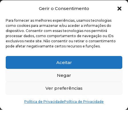

Telefone:
(+351) 217 816 360/8
Gerir o Consentimento

Telemóvel:
(+351) 937 757 271
Para fornecer as melhores experiências, usamos tecnologias
como cookies para armazenar e/ou aceder a informações do

Avenida Santos Dumont, 67, 2.º
dispositivo. Consentir com essas tecnologias nos permitirá
1050-203 Lisboa, Portugal
processar dados, como comportamento de navegação ou IDs
exclusivos neste site. Não consentir ou retirar o consentimento
E-mail

pode afetar negativamante certos recursos e funções.
candidaturas-erasmuspro@aulp.org
Aceitar
Negar
Ver preferências
Política de Privacidade
Política de Privacidade